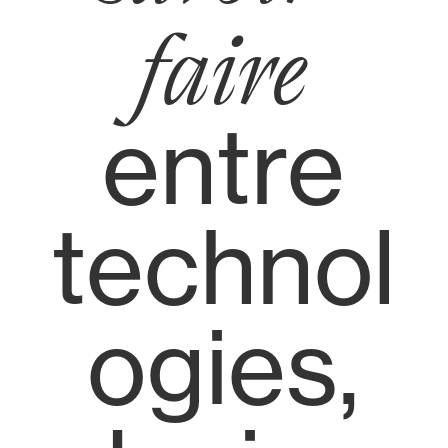
faire
entre
technol
ogies,