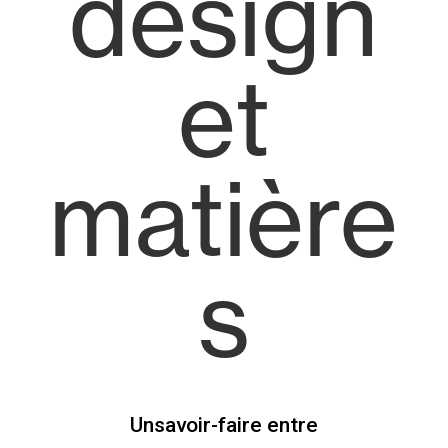
design
et
matière
s
Un
savoir-faire
entre