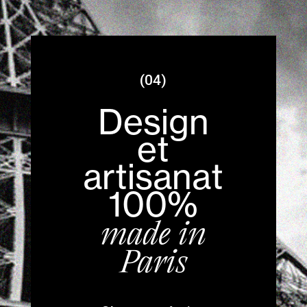
(04)
Design
et
artisanat
100%
made in
Paris