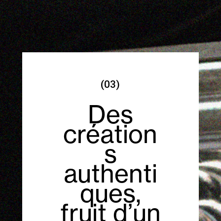
(03)
Des
création
s
authenti
ques,
fruit d’un