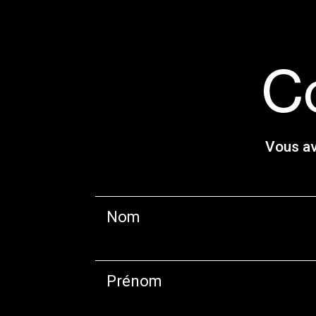
C
Vous av