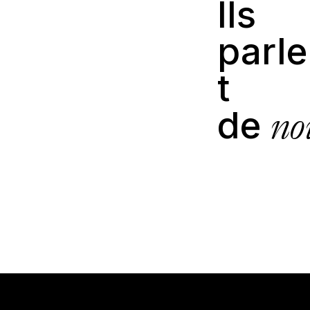
Ils
parl
t
no
de