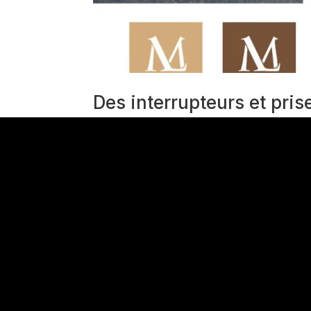
Des interrupteurs et pris
par
MaDminLumi
|
Fév 22, 2021
|
Le Blog ML
Des interrupteurs et prises électriques tendan
doit marier contraste des couleurs, des formes 
donneront un style propre, ou alors...