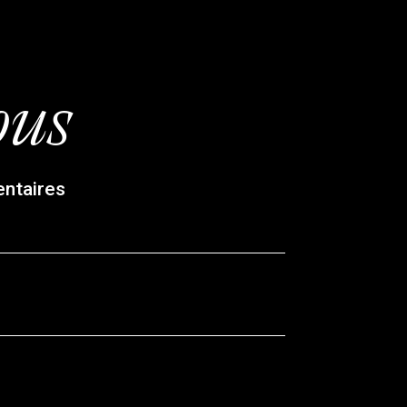
ous
entaires