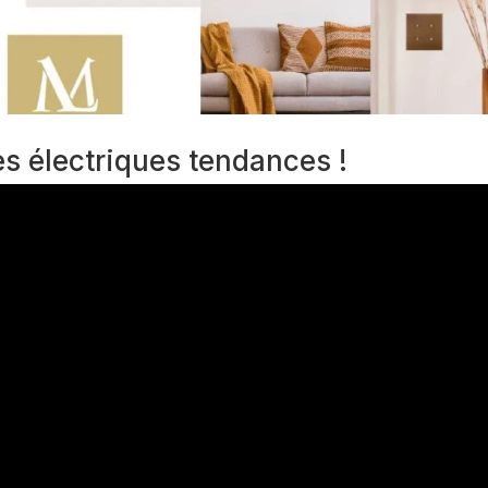
es électriques tendances !
ces ! Du style pour des ambiances uniques ! L’aménagement d’un esp
et des matières pour sublimer vos décorations d’intérieur. Ces choi