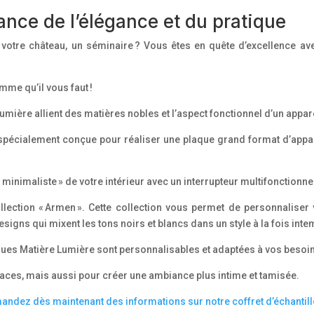
liance de l’élégance et du pratique
votre château, un séminaire ? Vous êtes en quête d’excellence av
mme qu’il vous faut !
Lumière allient des matières nobles et l’aspect fonctionnel d’un appar
t spécialement conçue pour réaliser une plaque grand format d’app
« minimaliste » de votre intérieur avec un interrupteur multifonctionne
lection « Armen ». Cette collection vous permet de personnaliser 
gns qui mixent les tons noirs et blancs dans un style à la fois inte
riques Matière Lumière sont personnalisables et adaptées à vos besoi
paces, mais aussi pour créer une ambiance plus intime et tamisée.
andez dès maintenant des informations sur notre coffret d’échantill