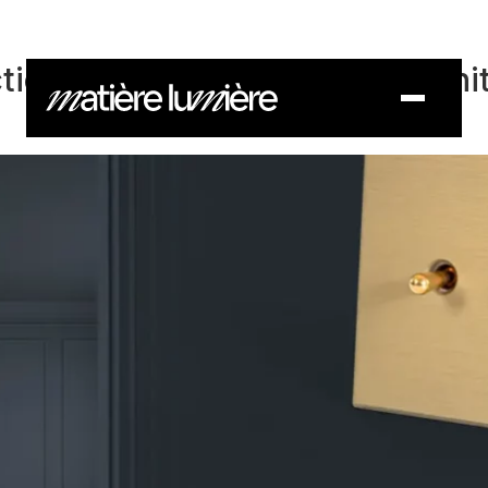
COLLECTIONS
CONTACT
SAVOIR-FAIRE
tionnels et designs dans l’archi
DOCUMENTS
BLOG
CONTACT