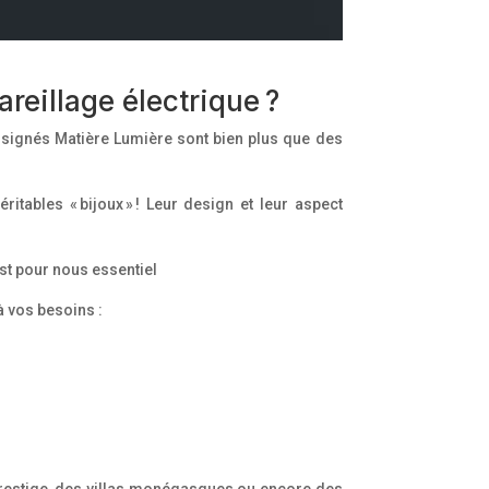
reillage électrique ?
 signés Matière Lumière sont bien plus que des
tables « bijoux » ! Leur design et leur aspect
st pour nous essentiel
à vos besoins :
e prestige, des villas monégasques ou encore des