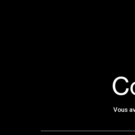
C
Vous av