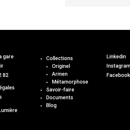
a gare
Linkedin
Collections
ir
Instagra
Originel
Armen
2 82
Facebook
Métamorphose
égales
Savoir-faire
s
Documents
Blog
Lumière