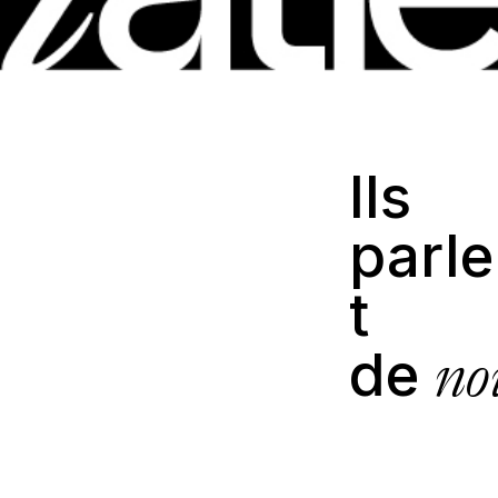
Ils
parl
t
no
de