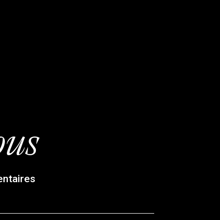
ous
entaires