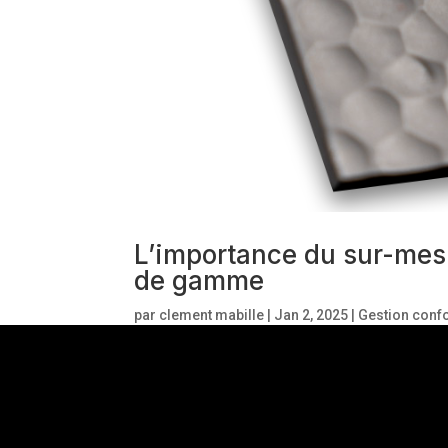
L’importance du sur-mesu
de gamme
par
clement mabille
|
Jan 2, 2025
|
Gestion confo
commandes digitales
,
Les commandes mécani
Introduction Dans le domaine de la décoration e
appareillage électrique sur-mesure permet de tr
ceux qui souhaitent un intérieur à...