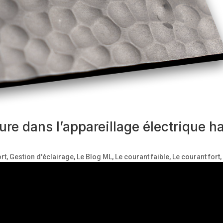
re dans l’appareillage électrique h
rt
,
Gestion d'éclairage
,
Le Blog ML
,
Le courant faible
,
Le courant fort
ques
,
Nos Produits
t de l’aménagement intérieur, chaque détail compte. Opter pour un
ansformer interrupteurs et prises en véritables atouts esthétiques. 